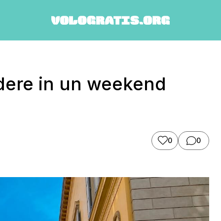
edere in un weekend
0
0