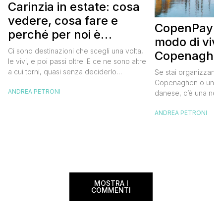
Carinzia in estate: cosa
vedere, cosa fare e
CopenPay: i
perché per noi è
modo di viv
diventata una
Ci sono destinazioni che scegli una volta,
Copenaghen
destinazione del cuore
le vivi, e poi passi oltre. E ce ne sono altre
meglio e s
a cui torni, quasi senza deciderlo
Se stai organizzand
meno
davvero, come se fosse la Carinzia a
Copenaghen o un we
ANDREA PETRONI
richiamarti indietro più che il contrario. Per
danese, c’è una novi
noi è la seconda categoria, senza dubbio.
conoscere prima del
Questa è stata la nostra quarta volta qui, la
ANDREA PETRONI
CopenPay ed è un’ini
terza […]
viaggiatori che sce
più sostenibili durant
Lanciato come proget
ampliato nel 2025 e 
MOSTRA I
COMMENTI