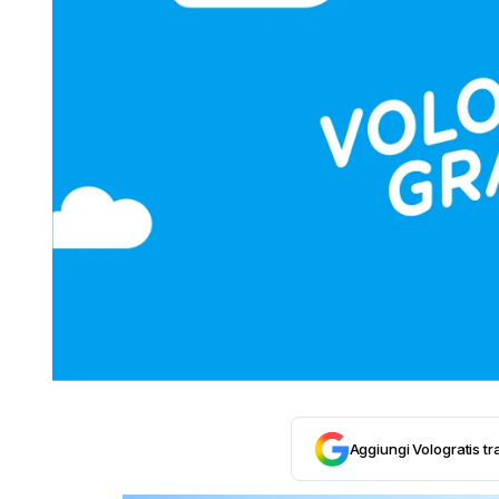
Aggiungi Vologratis tra