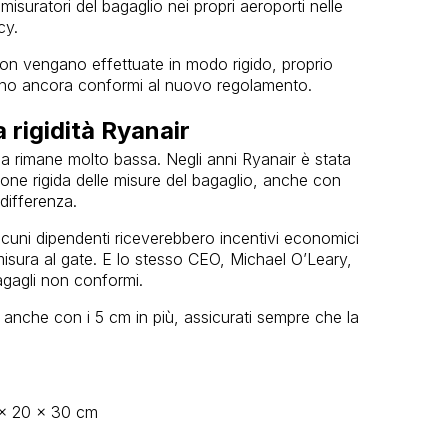
suratori del bagaglio nei propri aeroporti nelle
cy.
 non vengano effettuate in modo rigido, proprio
sono ancora conformi al nuovo regolamento.
 rigidità Ryanair
za rimane molto bassa. Negli anni Ryanair è stata
ione rigida delle misure del bagaglio, anche con
 differenza.
uni dipendenti riceverebbero incentivi economici
 misura al gate. E lo stesso CEO, Michael O’Leary,
agagli non conformi.
 anche con i 5 cm in più, assicurati sempre che la
 x 20 x 30 cm