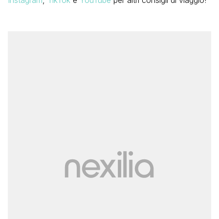
Instagram
,
TikTok
e
YouTube
per altri consigli di viaggio!