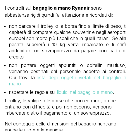
I
controlli sul
bagaglio a mano Ryanair
sono
abbastanza rigidi
quindi fai attenzione e ricordati di:
non caricare il trolley o la borsa fino al limite di peso, ti
capiterà di comprare qualche souvenir e negli aeroporti
europei son molto più fiscali che in quelli italiani. Se alla
pesata supererà i 10 kg verrà imbarcato e ti sarà
addebitato un sovrapprezzo da pagare con carta di
credito
non portare oggetti appuntiti o coltellini multiuso,
verranno cestinati dal personale addetto ai controlli.
Qui trovi la
lista degli oggetti vietati nel bagaglio a
mano
rispettare le regole sui
liquidi nel bagaglio a mano
.
I trolley, le valigie o le borse che non entrano, o che
entrano con difficoltà e poi non escono, vengono
imbarcate dietro il pagamento di un sovrapprezzo.
Nel conteggio delle dimensioni del bagaglio rientrano
anche le ruote e le maniglie.