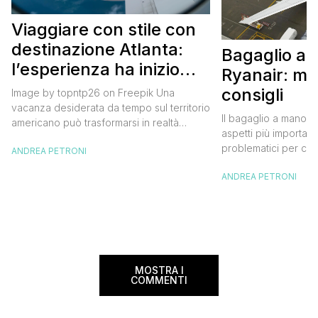
Viaggiare con stile con
destinazione Atlanta:
Bagaglio a
l’esperienza ha inizio
Ryanair: mi
con un volo Air France
consigli
Image by topntp26 on Freepik Una
vacanza desiderata da tempo sul territorio
Il bagaglio a mano R
americano può trasformarsi in realtà
aspetti più importanti
acquistando i biglietti di un volo Air
problematici per chi 
ANDREA PETRONI
France. Tale realtà, fondata nel 1933, ha
compagnia irlandese
sempre investito nell’innovazione fino a
ANDREA PETRONI
bagaglio cambiano 
divenire una delle compagnie aeree
confusione tra i viag
internazionali di riferimento nel panorama
guida aggiornata a 
internazionale. Volare sicuri verso Atlanta
troverai tutte le inf
Sui voli diretti ad […]
peso e costi per evi
sorprese. Mi raccom
MOSTRA I
COMMENTI