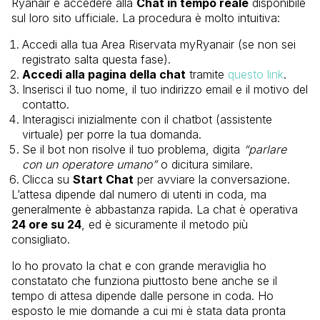
Ryanair è accedere alla
Chat in tempo reale
disponibile
sul loro sito ufficiale. La procedura è molto intuitiva:
Accedi alla tua Area Riservata myRyanair (se non sei
registrato salta questa fase).
Accedi alla pagina della chat
tramite
questo link
.
Inserisci il tuo nome, il tuo indirizzo email e il motivo del
contatto.
Interagisci inizialmente con il chatbot (assistente
virtuale) per porre la tua domanda.
Se il bot non risolve il tuo problema, digita
“parlare
con un operatore umano”
o dicitura similare.
Clicca su
Start Chat
per avviare la conversazione.
L’attesa dipende dal numero di utenti in coda, ma
generalmente è abbastanza rapida. La chat è operativa
24 ore su 24
, ed è sicuramente il metodo più
consigliato.
Io ho provato la chat e con grande meraviglia ho
constatato che funziona piuttosto bene anche se il
tempo di attesa dipende dalle persone in coda. Ho
esposto le mie domande a cui mi è stata data pronta