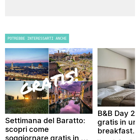
POTREBBE INTERESSARTI ANCHE
B&B Day 20
Settimana del Baratto:
gratis in u
scopri come
breakfast. 
soggiornare gratis in un
approfittare