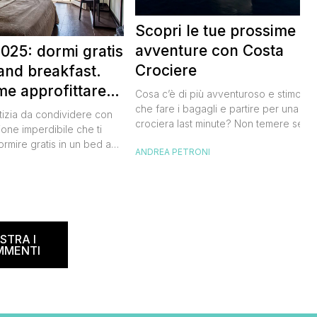
Scopri le tue prossime
avventure con Costa
025: dormi gratis
Crociere
and breakfast.
me approfittare
Cosa c’è di più avventuroso e stimolan
 gratis
che fare i bagagli e partire per una
tizia da condividere con
crociera last minute? Non temere se n
ione imperdibile che ti
hai avuto modo di studiare a fondo
ormire gratis in un bed and
ANDREA PETRONI
l’itinerario, lo staff di Costa Crociere sa
ano, scoprendo angoli
lieto di proiettarti in un clima di cultura 
I
l nostro Paese senza
natura, visitando spiagge paradisiache
rtuna. Segna subito
location ricche di storia. Se […]
 calendario: sabato 8
na il B&B Day, la giornata
ed and breakfast, giunta
STRA I
MMENTI