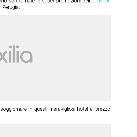
no son tornate le super promozioni dell’
Etruscan
 Perugia.
soggiornare in questi meravigliosi hotel al prezzo