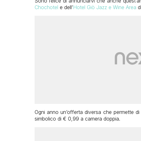
Sono felice di annunciarvi che anche quest’an
Chochotel
e dell’
Hotel Giò Jazz e Wine Area
di
Ogni anno un’offerta diversa che permette di 
simbolico di € 0,99 a camera doppia.