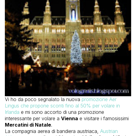
Vi ho da poco segnalato la nuova
promozione Aer
Lingus che propone sconti fino al 50% per volare in
Irlanda
e mi sono accorto di una promozione
interessante per volare a
Vienna
e visitare i famosissimi
Mercatini di Natale
.
La compagnia aerea di bandiera austriaca,
Austrian