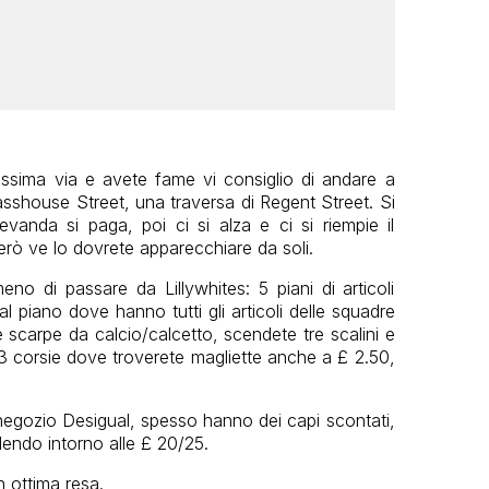
ssima via e avete fame vi consiglio di andare a
asshouse Street, una traversa di Regent Street. Si
nda si paga, poi ci si alza e ci si riempie il
 però ve lo dovrete apparecchiare da soli.
no di passare da Lillywhites: 5 piani di articoli
 al piano dove hanno tutti gli articoli delle squadre
e scarpe da calcio/calcetto, scendete tre scalini e
o 3 corsie dove troverete magliette anche a £ 2.50,
 negozio Desigual, spesso hanno dei capi scontati,
dendo intorno alle £ 20/25.
 ottima resa.