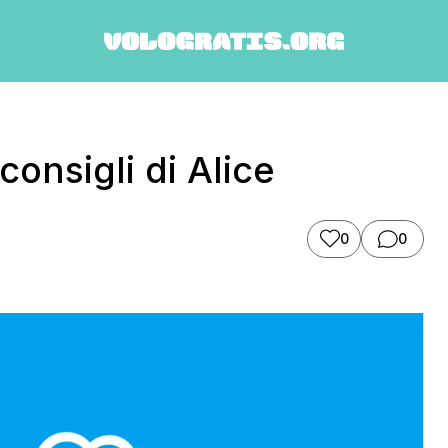
consigli di Alice
0
0