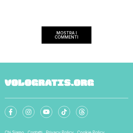
soggiornare gratis nei bed and breakfast
marzo 2025 ritorna il
italiani e in quelli di tanti altri Paesi del
nazionale del bed an
mondo. Sì, hai letto bene, gratis! La
[…]
Settimana […]
MOSTRA I
COMMENTI
Chi Siamo
Contatti
Privacy Policy
Cookie Policy