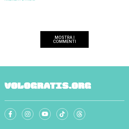
questa data sul cale
soggiornare gratis nei bed and breakfast
marzo 2025 ritorna il
italiani e in quelli di tanti altri Paesi del
nazionale del bed an
mondo. Sì, hai letto bene, gratis! La
[…]
Settimana […]
MOSTRA I
COMMENTI