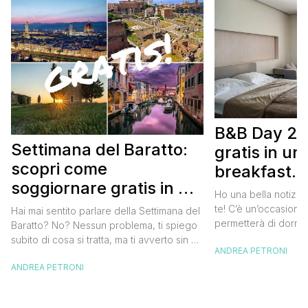
B&B Day 20
Settimana del Baratto:
gratis in u
scopri come
breakfast. 
soggiornare gratis in un
approfittare
Ho una bella notizia
bed and breakfast
gratis
te! C’è un’occasione 
Hai mai sentito parlare della Settimana del
permetterà di dormir
Baratto? No? Nessun problema, ti spiego
breakfast italiano, 
subito di cosa si tratta, ma ti avverto sin da
ANDREA PETRONI
meravigliosi del no
ora che la manifestazione ti piacerà
spendere una fortun
ANDREA PETRONI
tantissimo perché ti permetterà di
questa data sul cale
soggiornare gratis nei bed and breakfast
marzo 2025 ritorna il
italiani e in quelli di tanti altri Paesi del