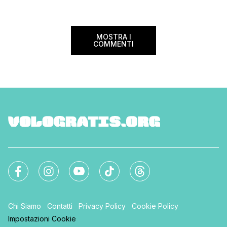
nazionale del bed an
mondo. Sì, hai letto bene, gratis! La
[…]
Settimana […]
MOSTRA I
COMMENTI
Chi Siamo
Contatti
Privacy Policy
Cookie Policy
Impostazioni Cookie