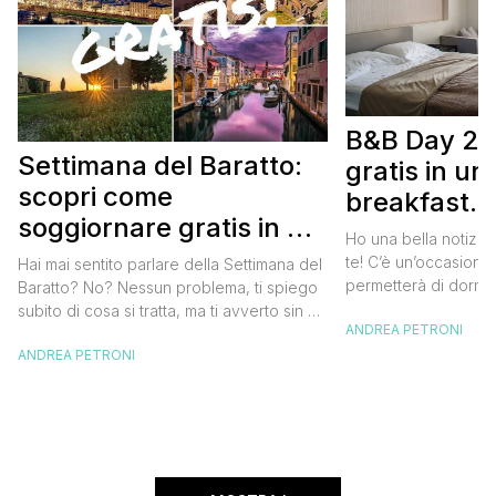
B&B Day 20
Settimana del Baratto:
gratis in u
scopri come
breakfast. 
soggiornare gratis in un
approfittare
Ho una bella notizia
bed and breakfast
gratis
te! C’è un’occasione 
Hai mai sentito parlare della Settimana del
permetterà di dormir
Baratto? No? Nessun problema, ti spiego
breakfast italiano, 
subito di cosa si tratta, ma ti avverto sin da
ANDREA PETRONI
meravigliosi del no
ora che la manifestazione ti piacerà
spendere una fortun
ANDREA PETRONI
tantissimo perché ti permetterà di
questa data sul cale
soggiornare gratis nei bed and breakfast
marzo 2025 ritorna il
italiani e in quelli di tanti altri Paesi del
nazionale del bed an
mondo. Sì, hai letto bene, gratis! La
[…]
Settimana […]