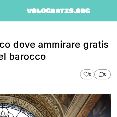
co dove ammirare gratis
el barocco
0
0