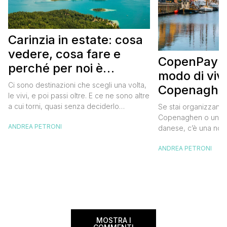
Carinzia in estate: cosa
vedere, cosa fare e
CopenPay: i
perché per noi è
modo di viv
diventata una
Ci sono destinazioni che scegli una volta,
Copenaghen
destinazione del cuore
le vivi, e poi passi oltre. E ce ne sono altre
meglio e s
a cui torni, quasi senza deciderlo
Se stai organizzand
meno
davvero, come se fosse la Carinzia a
Copenaghen o un we
ANDREA PETRONI
richiamarti indietro più che il contrario. Per
danese, c’è una novi
noi è la seconda categoria, senza dubbio.
conoscere prima del
Questa è stata la nostra quarta volta qui, la
ANDREA PETRONI
CopenPay ed è un’ini
terza […]
viaggiatori che sce
più sostenibili durant
Lanciato come proget
ampliato nel 2025 e 
MOSTRA I