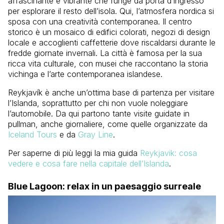
affascinante e vibrante che funge da porta d’ingresso
per esplorare il resto dell’isola. Qui, l’atmosfera nordica si
sposa con una creatività contemporanea. Il centro
storico è un mosaico di edifici colorati, negozi di design
locale e accoglienti caffetterie dove riscaldarsi durante le
fredde giornate invernali. La città è famosa per la sua
ricca vita culturale, con musei che raccontano la storia
vichinga e l’arte contemporanea islandese.
Reykjavík è anche un’ottima base di partenza per visitare
l’Islanda, soprattutto per chi non vuole noleggiare
l’automobile. Da qui partono tante visite guidate in
pullman, anche giornaliere, come quelle organizzate da
Iceland Tours
e da
Gray Line
.
Per saperne di più leggi la mia guida
Reykjavik: cosa
vedere e cosa fare nella capitale dell’Islanda
.
Blue Lagoon: relax in un paesaggio surreale