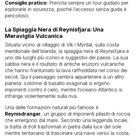
Consiglio pratico:
Prenota sempre un tour guidato per
esplorarle in sicurezza, poiché l’accesso senza guida è
pericoloso.
La Spiaggia Nera di Reynisfjara: Una
Meraviglia Vulcanica
Situata vicino al villaggio di Vík í Mýrdal, sulla costa
meridionale dell’Islanda, la spiaggia nera di Reynisfjara è
uno dei luoghi più iconici e suggestivi del paese. La sua
sabbia nera è il risultato di antiche eruzioni vulcaniche
che hanno frantumato la lava raffreddata nel corso dei
secoli. Qui il paesaggio sembra appartenere a un altro
pianeta: colonne di basalto esagonali si ergono
imponenti contro il cielo, mentre l’oceano Atlantico si
infrange violentemente sulla riva.
Una delle formazioni naturali più famose è
Reynisdrangar
, un gruppo di imponenti pilastri di roccia
che emergono dal mare. Secondo una leggenda locale,
si tratta di troll trasformati in pietra dalla luce del sole
mentre tentavano di trascinare una nave verso la costa.