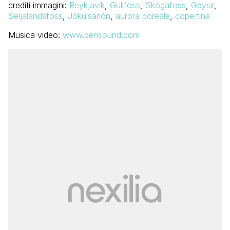
crediti immagini:
Reykjavík
,
Gullfoss
,
Skógafoss
,
Geysir
,
Seljalandsfoss
,
Jökulsárlón
,
aurora boreale
,
copertina
Musica video:
www.bensound.com