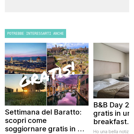
POTREBBE INTERESSARTI ANCHE
B&B Day 20
Settimana del Baratto:
gratis in u
scopri come
breakfast. 
soggiornare gratis in un
approfittare
Ho una bella notizia