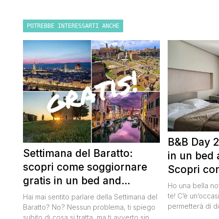
POTREBBE INTERESSARTI ANCHE
B&B Day 2
Settimana del Baratto:
in un bed 
scopri come soggiornare
Scopri co
gratis in un bed and
della notte
Ho una bella no
breakfast
te! C’è un’occas
Hai mai sentito parlare della Settimana del
permetterà di d
Baratto? No? Nessun problema, ti spiego
breakfast itali
subito di cosa si tratta, ma ti avverto sin da