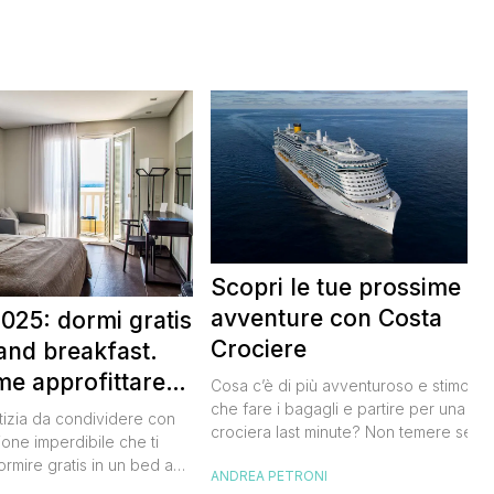
Scopri le tue prossime
avventure con Costa
025: dormi gratis
Crociere
and breakfast.
me approfittare
Cosa c’è di più avventuroso e stimolan
 gratis
che fare i bagagli e partire per una
tizia da condividere con
crociera last minute? Non temere se n
ione imperdibile che ti
hai avuto modo di studiare a fondo
ormire gratis in un bed and
ANDREA PETRONI
l’itinerario, lo staff di Costa Crociere sa
ano, scoprendo angoli