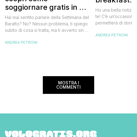
soggiornare gratis in un
approfittare
Ho una bella notizia
bed and breakfast
gratis
te! C’è un’occasione 
Hai mai sentito parlare della Settimana del
permetterà di dormir
Baratto? No? Nessun problema, ti spiego
breakfast italiano, 
subito di cosa si tratta, ma ti avverto sin da
ANDREA PETRONI
meravigliosi del no
ora che la manifestazione ti piacerà
spendere una fortun
ANDREA PETRONI
tantissimo perché ti permetterà di
questa data sul cale
soggiornare gratis nei bed and breakfast
marzo 2025 ritorna il
italiani e in quelli di tanti altri Paesi del
nazionale del bed an
mondo. Sì, hai letto bene, gratis! La
[…]
Settimana […]
MOSTRA I
COMMENTI