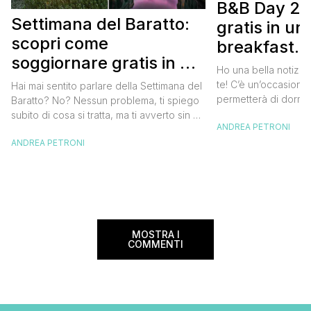
B&B Day 20
Settimana del Baratto:
gratis in u
scopri come
breakfast. 
soggiornare gratis in un
approfittare
Ho una bella notizia
bed and breakfast
gratis
te! C’è un’occasione 
Hai mai sentito parlare della Settimana del
permetterà di dormir
Baratto? No? Nessun problema, ti spiego
breakfast italiano, 
subito di cosa si tratta, ma ti avverto sin da
ANDREA PETRONI
meravigliosi del no
ora che la manifestazione ti piacerà
spendere una fortun
ANDREA PETRONI
tantissimo perché ti permetterà di
questa data sul cale
soggiornare gratis nei bed and breakfast
marzo 2025 ritorna il
italiani e in quelli di tanti altri Paesi del
nazionale del bed an
mondo. Sì, hai letto bene, gratis! La
[…]
Settimana […]
MOSTRA I
COMMENTI