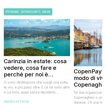
POTREBBE INTERESSARTI ANCHE
Carinzia in estate: cosa
vedere, cosa fare e
CopenPay: i
perché per noi è
modo di viv
diventata una
Ci sono destinazioni che scegli una volta,
Copenaghen
destinazione del cuore
le vivi, e poi passi oltre. E ce ne sono altre
meglio e s
a cui torni, quasi senza deciderlo
Se stai organizzand
meno
davvero, come se fosse la Carinzia a
Copenaghen o un we
ANDREA PETRONI
richiamarti indietro più che il contrario. Per
danese, c’è una novi