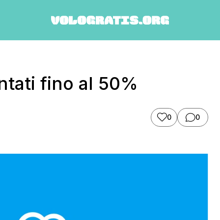
tati fino al 50%
0
0