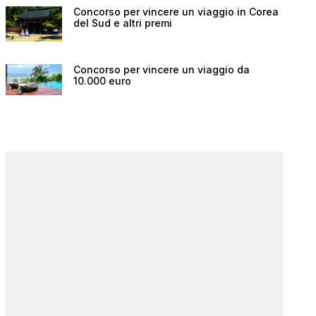
Concorso per vincere un viaggio in Corea
del Sud e altri premi
Concorso per vincere un viaggio da
10.000 euro
Mercatini di Natale della
ITA Airways
Svizzera: codice sconto
del 25/9 vo