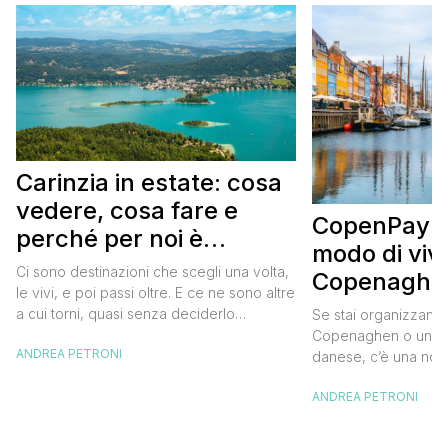
Carinzia in estate: cosa
vedere, cosa fare e
CopenPay: i
perché per noi è
modo di viv
diventata una
Ci sono destinazioni che scegli una volta,
Copenaghen
destinazione del cuore
le vivi, e poi passi oltre. E ce ne sono altre
meglio e s
a cui torni, quasi senza deciderlo
Se stai organizzand
meno
davvero, come se fosse la Carinzia a
Copenaghen o un we
ANDREA PETRONI
richiamarti indietro più che il contrario. Per
danese, c’è una novi
noi è la seconda categoria, senza dubbio.
conoscere prima del
Questa è stata la nostra quarta volta qui, la
ANDREA PETRONI
CopenPay ed è un’ini
terza […]
viaggiatori che sce
più sostenibili durant