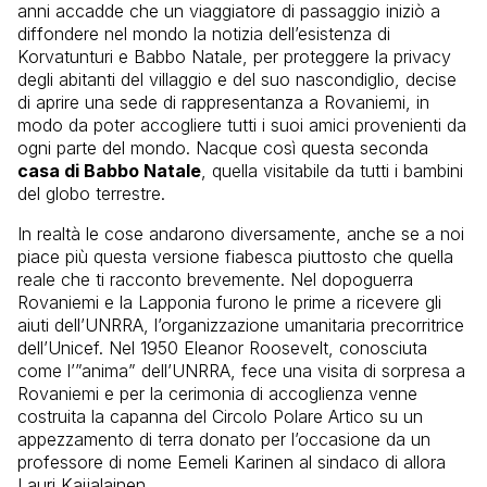
anni accadde che un viaggiatore di passaggio iniziò a
diffondere nel mondo la notizia dell’esistenza di
Korvatunturi e Babbo Natale, per proteggere la privacy
degli abitanti del villaggio e del suo nascondiglio, decise
di aprire una sede di rappresentanza a Rovaniemi, in
modo da poter accogliere tutti i suoi amici provenienti da
ogni parte del mondo. Nacque così questa seconda
casa di Babbo Natale
, quella visitabile da tutti i bambini
del globo terrestre.
In realtà le cose andarono diversamente, anche se a noi
piace più questa versione fiabesca piuttosto che quella
reale che ti racconto brevemente. Nel dopoguerra
Rovaniemi e la Lapponia furono le prime a ricevere gli
aiuti dell’UNRRA, l’organizzazione umanitaria precorritrice
dell’Unicef. Nel 1950 Eleanor Roosevelt, conosciuta
come l’”anima” dell’UNRRA, fece una visita di sorpresa a
Rovaniemi e per la cerimonia di accoglienza venne
costruita la capanna del Circolo Polare Artico su un
appezzamento di terra donato per l’occasione da un
professore di nome Eemeli Karinen al sindaco di allora
Lauri Kaijalainen.