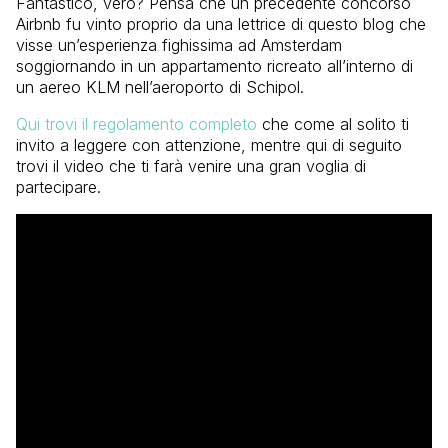
Fantastico, vero? Pensa che un precedente concorso
Airbnb fu vinto proprio da una lettrice di questo blog che
visse un’esperienza fighissima ad Amsterdam
soggiornando in un appartamento ricreato all’interno di
un aereo KLM nell’aeroporto di Schipol.
Qui trovi il regolamento completo
che come al solito ti
invito a leggere con attenzione, mentre qui di seguito
trovi il video che ti farà venire una gran voglia di
partecipare.