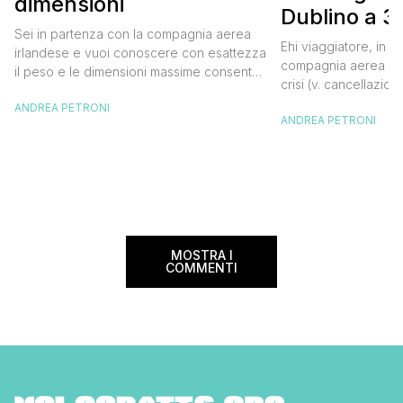
dimensioni
Dublino a 3
Sei in partenza con la compagnia aerea
Ehi viaggiatore, in u
irlandese e vuoi conoscere con esattezza
compagnia aerea low
il peso e le dimensioni massime consentite
crisi (v. cancellazion
per il bagaglio a mano Aer Lingus?
Lingus ne approfitta
ANDREA PETRONI
Continua a leggere questo, post, io ho
ANDREA PETRONI
promozione con voli 
viaggiato con il vettore dell’Isola di
da 34,99 euro. Cred
Smeraldo e sono pronto a darti tutte le
volare con Aer Lingu
informazioni necessarie che ti eviteranno
irlandese è un ottim
eventuali problematiche all’imbarco. […]
non è […]
MOSTRA I
COMMENTI