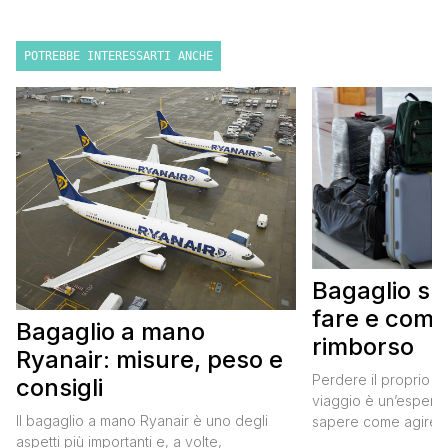
POTREBBE INTERESSARTI ANCHE
Bagaglio sm
fare e come 
Bagaglio a mano
rimborso
Ryanair: misure, peso e
Perdere il proprio b
consigli
viaggio è un’esperie
Il bagaglio a mano Ryanair è uno degli
sapere come agire pu
aspetti più importanti e, a volte,
Ti guiderò passo pa