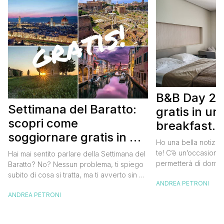
B&B Day 20
Settimana del Baratto:
gratis in u
scopri come
breakfast. 
soggiornare gratis in un
approfittare
Ho una bella notizia
bed and breakfast
gratis
te! C’è un’occasione 
Hai mai sentito parlare della Settimana del
permetterà di dormir
Baratto? No? Nessun problema, ti spiego
breakfast italiano, 
subito di cosa si tratta, ma ti avverto sin da
ANDREA PETRONI
meravigliosi del no
ora che la manifestazione ti piacerà
spendere una fortun
ANDREA PETRONI
tantissimo perché ti permetterà di
questa data sul cale
soggiornare gratis nei bed and breakfast
marzo 2025 ritorna il
italiani e in quelli di tanti altri Paesi del