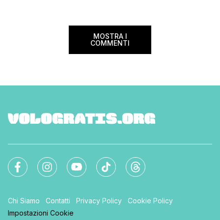
nazionale del bed an
mondo. Sì, hai letto bene, gratis! La
[…]
Settimana […]
MOSTRA I
COMMENTI
Chi Siamo
Contatti
Privacy Policy
Cookie Policy
Impostazioni Cookie