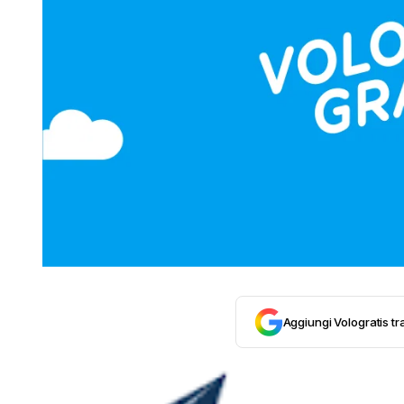
Aggiungi Vologratis tra