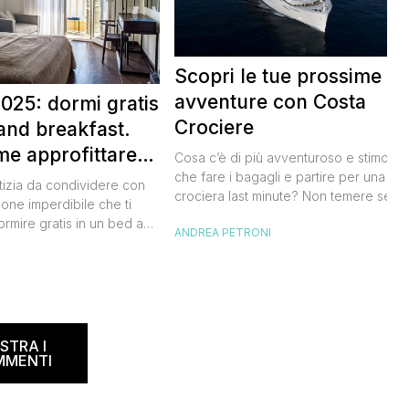
Scopri le tue prossime
avventure con Costa
025: dormi gratis
Crociere
and breakfast.
me approfittare
Cosa c’è di più avventuroso e stimolan
 gratis
che fare i bagagli e partire per una
tizia da condividere con
crociera last minute? Non temere se n
ione imperdibile che ti
hai avuto modo di studiare a fondo
ormire gratis in un bed and
ANDREA PETRONI
l’itinerario, lo staff di Costa Crociere sa
ano, scoprendo angoli
lieto di proiettarti in un clima di cultura 
I
l nostro Paese senza
natura, visitando spiagge paradisiache
rtuna. Segna subito
location ricche di storia. Se […]
 calendario: sabato 8
na il B&B Day, la giornata
ed and breakfast, giunta
STRA I
MMENTI