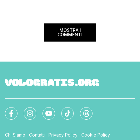
marzo 2025 ritorna il
italiani e in quelli di tanti altri Paesi del
nazionale del bed an
mondo. Sì, hai letto bene, gratis! La
[…]
Settimana […]
MOSTRA I
COMMENTI
Chi Siamo
Contatti
Privacy Policy
Cookie Policy