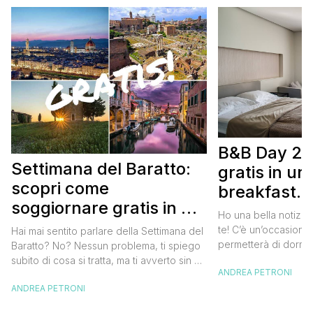
B&B Day 20
Settimana del Baratto:
gratis in u
scopri come
breakfast. 
soggiornare gratis in un
approfittare
Ho una bella notizia
bed and breakfast
gratis
te! C’è un’occasione 
Hai mai sentito parlare della Settimana del
permetterà di dormir
Baratto? No? Nessun problema, ti spiego
breakfast italiano, 
subito di cosa si tratta, ma ti avverto sin da
ANDREA PETRONI
meravigliosi del no
ora che la manifestazione ti piacerà
spendere una fortun
ANDREA PETRONI
tantissimo perché ti permetterà di
questa data sul cale
soggiornare gratis nei bed and breakfast