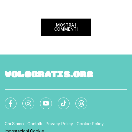
nazionale del bed an
mondo. Sì, hai letto bene, gratis! La
[…]
Settimana […]
MOSTRA I
COMMENTI
Chi Siamo
Contatti
Privacy Policy
Cookie Policy
Impostazioni Cookie