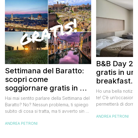
B&B Day 20
Settimana del Baratto:
gratis in u
scopri come
breakfast. 
soggiornare gratis in un
approfittare
Ho una bella notizia
bed and breakfast
gratis
te! C’è un’occasione 
Hai mai sentito parlare della Settimana del
permetterà di dormir
Baratto? No? Nessun problema, ti spiego
breakfast italiano, 
subito di cosa si tratta, ma ti avverto sin da
ANDREA PETRONI
meravigliosi del no
ora che la manifestazione ti piacerà
spendere una fortun
ANDREA PETRONI
tantissimo perché ti permetterà di
questa data sul cale
soggiornare gratis nei bed and breakfast
marzo 2025 ritorna il
italiani e in quelli di tanti altri Paesi del