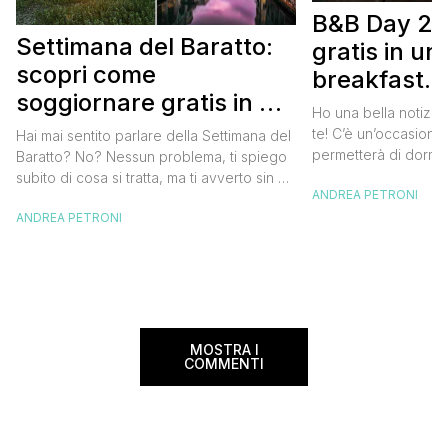
B&B Day 20
Settimana del Baratto:
gratis in u
scopri come
breakfast. 
soggiornare gratis in un
approfittare
Ho una bella notizia
bed and breakfast
gratis
te! C’è un’occasione 
Hai mai sentito parlare della Settimana del
permetterà di dormir
Baratto? No? Nessun problema, ti spiego
breakfast italiano, 
subito di cosa si tratta, ma ti avverto sin da
ANDREA PETRONI
meravigliosi del no
ora che la manifestazione ti piacerà
spendere una fortun
ANDREA PETRONI
tantissimo perché ti permetterà di
questa data sul cale
soggiornare gratis nei bed and breakfast
marzo 2025 ritorna il
italiani e in quelli di tanti altri Paesi del
nazionale del bed an
mondo. Sì, hai letto bene, gratis! La
[…]
Settimana […]
MOSTRA I
COMMENTI