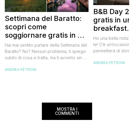
B&B Day 20
Settimana del Baratto:
gratis in u
scopri come
breakfast. 
soggiornare gratis in un
approfittare
Ho una bella notizia
bed and breakfast
gratis
te! C’è un’occasione 
Hai mai sentito parlare della Settimana del
permetterà di dormir
Baratto? No? Nessun problema, ti spiego
breakfast italiano, 
subito di cosa si tratta, ma ti avverto sin da
ANDREA PETRONI
meravigliosi del no
ora che la manifestazione ti piacerà
spendere una fortun
ANDREA PETRONI
tantissimo perché ti permetterà di
questa data sul cale
soggiornare gratis nei bed and breakfast
marzo 2025 ritorna il
italiani e in quelli di tanti altri Paesi del
nazionale del bed an
mondo. Sì, hai letto bene, gratis! La
[…]
Settimana […]
MOSTRA I
COMMENTI