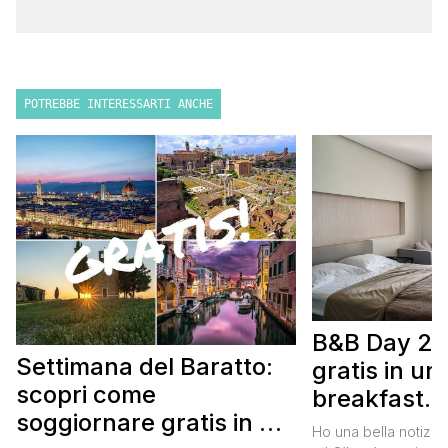
POTREBBE INTERESSARTI ANCHE
B&B Day 20
Settimana del Baratto:
gratis in u
scopri come
breakfast. 
soggiornare gratis in un
approfittare
Ho una bella notizia