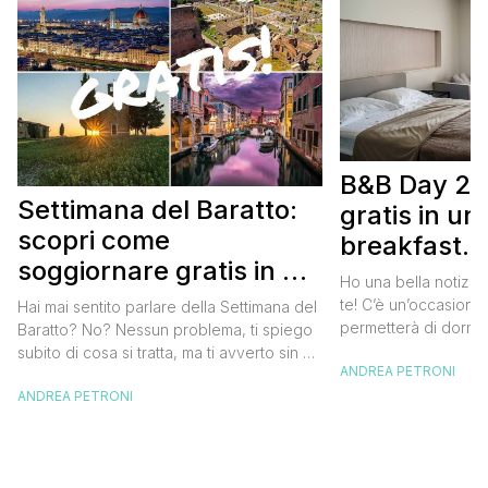
B&B Day 20
Settimana del Baratto:
gratis in u
scopri come
breakfast. 
soggiornare gratis in un
approfittare
Ho una bella notizia
bed and breakfast
gratis
te! C’è un’occasione 
Hai mai sentito parlare della Settimana del
permetterà di dormir
Baratto? No? Nessun problema, ti spiego
breakfast italiano, 
subito di cosa si tratta, ma ti avverto sin da
ANDREA PETRONI
meravigliosi del no
ora che la manifestazione ti piacerà
spendere una fortun
ANDREA PETRONI
tantissimo perché ti permetterà di
questa data sul cale
soggiornare gratis nei bed and breakfast
marzo 2025 ritorna il
italiani e in quelli di tanti altri Paesi del
nazionale del bed an
mondo. Sì, hai letto bene, gratis! La
[…]