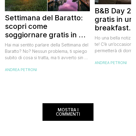
B&B Day 20
Settimana del Baratto:
gratis in u
scopri come
breakfast. 
soggiornare gratis in un
approfittare
Ho una bella notizia
bed and breakfast
gratis
te! C’è un’occasione 
Hai mai sentito parlare della Settimana del
permetterà di dormir
Baratto? No? Nessun problema, ti spiego
breakfast italiano, 
subito di cosa si tratta, ma ti avverto sin da
ANDREA PETRONI
meravigliosi del no
ora che la manifestazione ti piacerà
spendere una fortun
ANDREA PETRONI
tantissimo perché ti permetterà di
questa data sul cale
soggiornare gratis nei bed and breakfast
marzo 2025 ritorna il
italiani e in quelli di tanti altri Paesi del
nazionale del bed an
mondo. Sì, hai letto bene, gratis! La
[…]
Settimana […]
MOSTRA I
COMMENTI