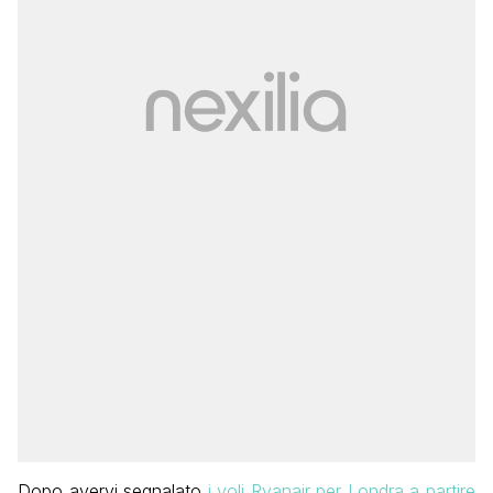
Dopo avervi segnalato
i voli Ryanair per Londra a partire