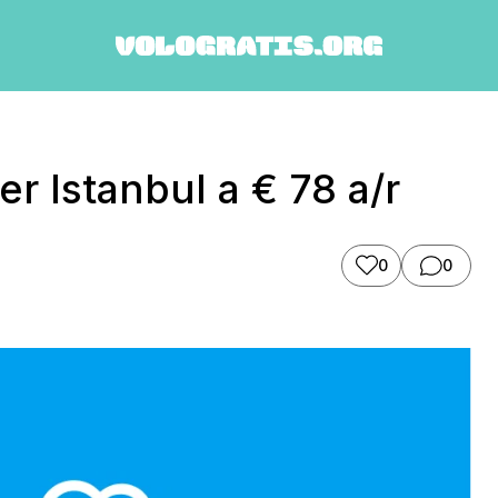
er Istanbul a € 78 a/r
0
0