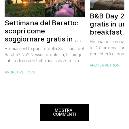
B&B Day 20
Settimana del Baratto:
gratis in u
scopri come
breakfast. 
soggiornare gratis in un
approfittare
Ho una bella notizia
bed and breakfast
gratis
te! C’è un’occasione 
Hai mai sentito parlare della Settimana del
permetterà di dormir
Baratto? No? Nessun problema, ti spiego
breakfast italiano, 
subito di cosa si tratta, ma ti avverto sin da
ANDREA PETRONI
meravigliosi del no
ora che la manifestazione ti piacerà
spendere una fortun
ANDREA PETRONI
tantissimo perché ti permetterà di
questa data sul cale
soggiornare gratis nei bed and breakfast
marzo 2025 ritorna il
italiani e in quelli di tanti altri Paesi del
nazionale del bed an
mondo. Sì, hai letto bene, gratis! La
[…]
Settimana […]
MOSTRA I
COMMENTI