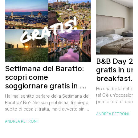
B&B Day 20
Settimana del Baratto:
gratis in u
scopri come
breakfast. 
soggiornare gratis in un
approfittare
Ho una bella notizia
bed and breakfast
gratis
te! C’è un’occasione 
Hai mai sentito parlare della Settimana del
permetterà di dormir
Baratto? No? Nessun problema, ti spiego
breakfast italiano, 
subito di cosa si tratta, ma ti avverto sin da
ANDREA PETRONI
meravigliosi del no
ora che la manifestazione ti piacerà
spendere una fortun
ANDREA PETRONI
tantissimo perché ti permetterà di
questa data sul cale
soggiornare gratis nei bed and breakfast
marzo 2025 ritorna il
italiani e in quelli di tanti altri Paesi del