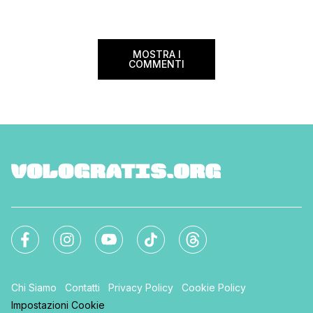
nazionale del bed an
mondo. Sì, hai letto bene, gratis! La
[…]
Settimana […]
MOSTRA I
COMMENTI
Chi Siamo
Contatti
Privacy Policy
Cookie Policy
Impostazioni Cookie