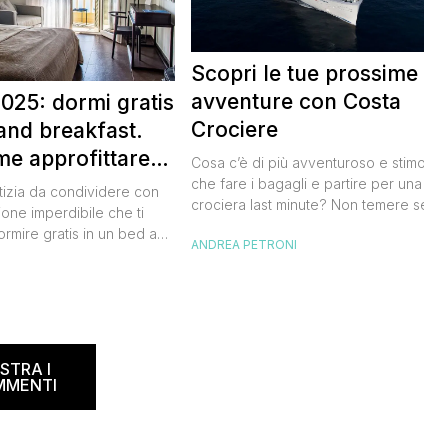
Scopri le tue prossime
avventure con Costa
025: dormi gratis
Crociere
and breakfast.
me approfittare
Cosa c’è di più avventuroso e stimolan
 gratis
che fare i bagagli e partire per una
tizia da condividere con
crociera last minute? Non temere se n
ione imperdibile che ti
hai avuto modo di studiare a fondo
ormire gratis in un bed and
ANDREA PETRONI
l’itinerario, lo staff di Costa Crociere sa
ano, scoprendo angoli
lieto di proiettarti in un clima di cultura 
I
l nostro Paese senza
natura, visitando spiagge paradisiache
rtuna. Segna subito
location ricche di storia. Se […]
 calendario: sabato 8
na il B&B Day, la giornata
ed and breakfast, giunta
STRA I
MMENTI