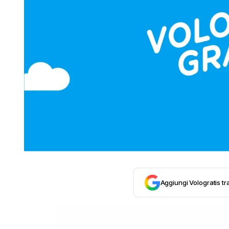
Aggiungi Vologratis tra