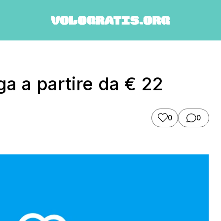
a a partire da € 22
0
0