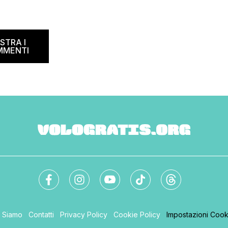
natura, visitando spiagge paradisiache
rtuna. Segna subito
location ricche di storia. Se […]
 calendario: sabato 8
na il B&B Day, la giornata
ed and breakfast, giunta
STRA I
MMENTI
i Siamo
Contatti
Privacy Policy
Cookie Policy
Impostazioni Cook