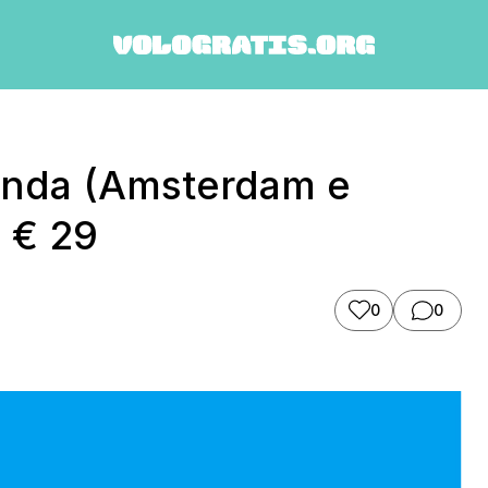
landa (Amsterdam e
a € 29
0
0