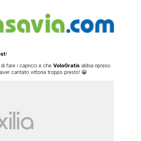
ost
!
i fare i capricci e che
VoloGratis
abbia ripreso
ver cantato vittoria troppo presto! 😀