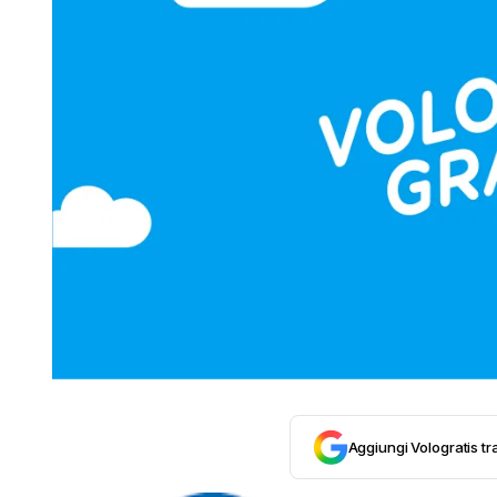
Aggiungi Vologratis tra