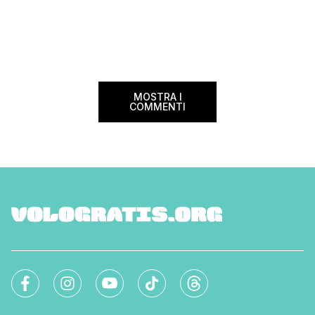
terza […]
viaggiatori che sce
più sostenibili durant
Lanciato come proget
ampliato nel 2025 e 
MOSTRA I
COMMENTI