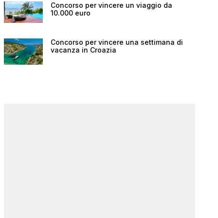
Concorso per vincere un viaggio da
10.000 euro
Concorso per vincere una settimana di
vacanza in Croazia
Val di Fiemme con bambini:
parchi, sentieri e attività da
Isola di Ta