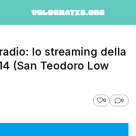
adio: lo streaming della
014 (San Teodoro Low
0
0