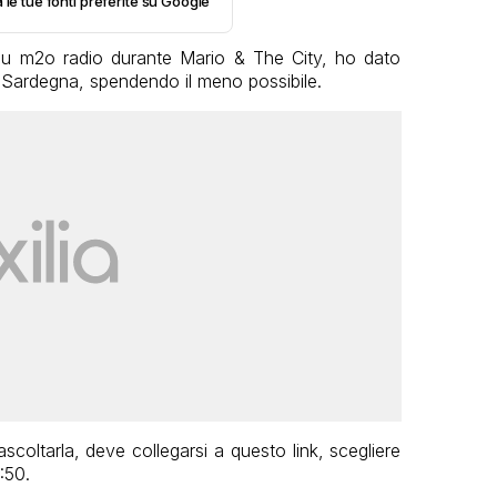
 le tue fonti preferite su Google
a su m2o radio durante Mario & The City, ho dato
in Sardegna, spendendo il meno possibile.
ascoltarla, deve collegarsi a questo link, scegliere
:50.