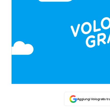
Aggiungi Vologratis tra