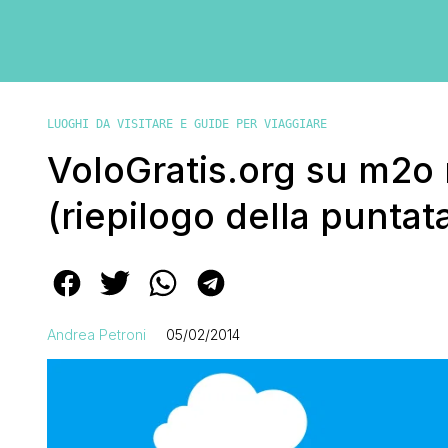
LUOGHI DA VISITARE E GUIDE PER VIAGGIARE
VoloGratis.org su m2o 
(riepilogo della puntat
Andrea Petroni
05/02/2014