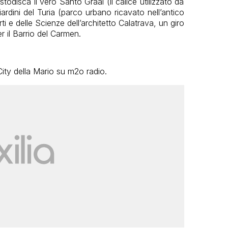
stodisca il vero Santo Graal (il calice utilizzato da
ardini del Turia (parco urbano ricavato nell’antico
ti e delle Scienze dell’architetto Calatrava, un giro
r il Barrio del Carmen.
City della Mario su m2o radio.