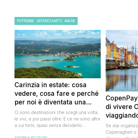
POTREBBE INTERESSARTI ANCHE
Carinzia in estate: cosa
vedere, cosa fare e perché
CopenPay:
per noi è diventata una
di vivere
destinazione del cuore
Ci sono destinazioni che scegli una volta,
viaggiand
le vivi, e poi passi oltre. E ce ne sono altre
spendend
a cui torni, quasi senza deciderlo
Se stai organiz
davvero, come se fosse la Carinzia a
Copenaghen o u
ANDREA PETRONI