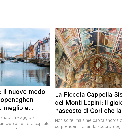
 il nuovo modo
La Piccola Cappella Sisti
 Copenaghen
dei Monti Lepini: il gioiell
o meglio e
nascosto di Cori che lasc
o meno
zando un viaggio a
senza parole
Non so te, ma a me capita ancora di
n weekend nella capitale
sorprendermi quando scopro luoghi