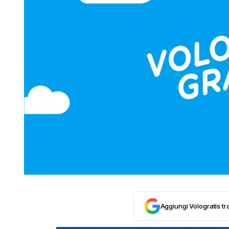
Aggiungi Vologratis tra