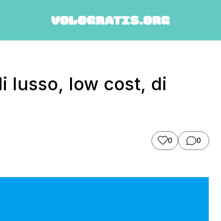
i lusso, low cost, di
0
0