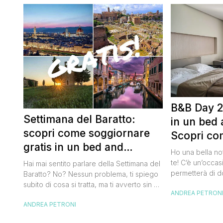
B&B Day 2
Settimana del Baratto:
in un bed 
scopri come soggiornare
Scopri co
gratis in un bed and
della notte
Ho una bella no
breakfast
te! C’è un’occas
Hai mai sentito parlare della Settimana del
permetterà di d
Baratto? No? Nessun problema, ti spiego
breakfast itali
subito di cosa si tratta, ma ti avverto sin da
ANDREA PETRON
meravigliosi de
ora che la manifestazione ti piacerà
spendere una fo
ANDREA PETRONI
tantissimo perché ti permetterà di
questa data sul
soggiornare gratis nei bed and breakfast