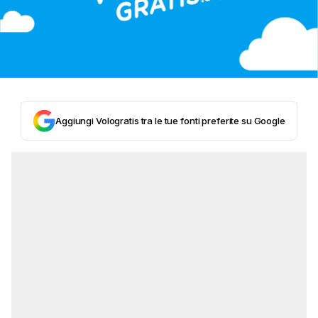
Aggiungi Vologratis tra le tue fonti preferite su Google