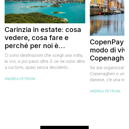
Carinzia in estate: cosa
vedere, cosa fare e
CopenPay: i
perché per noi è
modo di viv
diventata una
Ci sono destinazioni che scegli una volta,
Copenaghen
destinazione del cuore
le vivi, e poi passi oltre. E ce ne sono altre
meglio e s
a cui torni, quasi senza deciderlo
Se stai organizzand
meno
davvero, come se fosse la Carinzia a
Copenaghen o un we
ANDREA PETRONI
richiamarti indietro più che il contrario. Per
danese, c’è una novi
noi è la seconda categoria, senza dubbio.
conoscere prima del
Questa è stata la nostra quarta volta qui, la
ANDREA PETRONI
CopenPay ed è un’ini
terza […]
viaggiatori che sce
più sostenibili durant
Lanciato come proget
ampliato nel 2025 e 