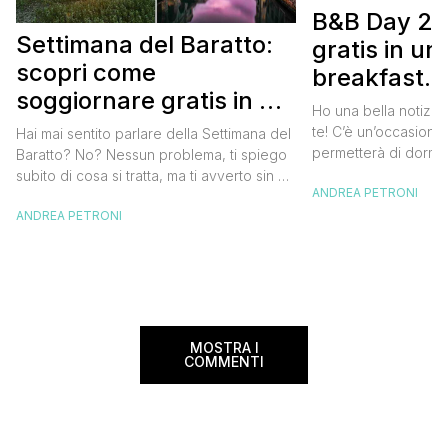
B&B Day 20
Settimana del Baratto:
gratis in u
scopri come
breakfast. 
soggiornare gratis in un
approfittare
Ho una bella notizia
bed and breakfast
gratis
te! C’è un’occasione 
Hai mai sentito parlare della Settimana del
permetterà di dormir
Baratto? No? Nessun problema, ti spiego
breakfast italiano, 
subito di cosa si tratta, ma ti avverto sin da
ANDREA PETRONI
meravigliosi del no
ora che la manifestazione ti piacerà
spendere una fortun
ANDREA PETRONI
tantissimo perché ti permetterà di
questa data sul cale
soggiornare gratis nei bed and breakfast
marzo 2025 ritorna il
italiani e in quelli di tanti altri Paesi del
nazionale del bed an
mondo. Sì, hai letto bene, gratis! La
[…]
Settimana […]
MOSTRA I
COMMENTI