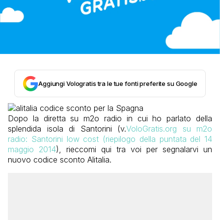
Aggiungi Vologratis tra le tue fonti preferite su Google
Dopo la diretta su m2o radio in cui ho parlato della
splendida isola di Santorini (v.
VoloGratis.org su m2o
radio: Santorini low cost (riepilogo della puntata del 14
maggio 2014
), rieccomi qui tra voi per segnalarvi un
nuovo codice sconto Alitalia.