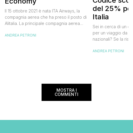
Codice scont
Economy
del 25% per
Il 15 ottobre 2021 è nata ITA Airways, la
Italia
compagnia aerea che ha preso il posto di
Alitalia. La principale compagnia aerea
Sei in cerca di un co
italiana non ha effettuato cambiamenti alle
per un viaggio da far
ANDREA PETRONI
tariffe Alitalia e strizza l’occhio anche ai
nazionali? Se la risp
viaggiatori “low cost” che, pur badando al
butta un occhio al 
proprio portafogli, non vogliono
ANDREA PETRONI
Alitalia per l’Italia. S
rinunciare al comfort che caratterizza le
sconto che ti permett
cosiddette major. Oggi ho pensato di […]
25% sul prezzo del b
nazionale (tasse e o
volare durante l’esta
MOSTRA I
COMMENTI